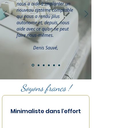
nous a aidé à implanter un
nouveau système comptable
qui nous a rendu plus
autonome et, depuis, nous
aide avec ce qu'on ne peut
faire nous-mêmes.
Denis Sauvé,
Soyons francs !
Minimaliste dans l'effort