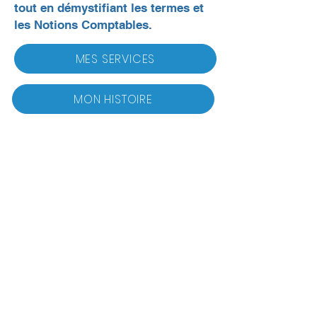
tout en démystifiant les termes et
les Notions Comptables.
MES SERVICES
MON HISTOIRE
J'accompagne les
entrepreneures de service - MLM,
coach, consultants,
professionnels, propriétaire
d'immeuble à revenus, courtier
immobilier, adjointe, gestionnaire
de service de garde en milieu
familiale - à sortir de leur chaos
comptable pour créer une
gestion claire​.